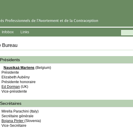
Infobox
Links
e Bureau
Présidents
Nausikaä Martens
(Belgium)
Présidente
Elizabeth Aubény
Présidente honoraire
Ed Dorman
(UK)
Vice-présidente
Secrétaires
Mirella Parachini (Italy)
Secrétaire générale
Bojana Pinter
(Slovenia)
Vice-Secrétaire