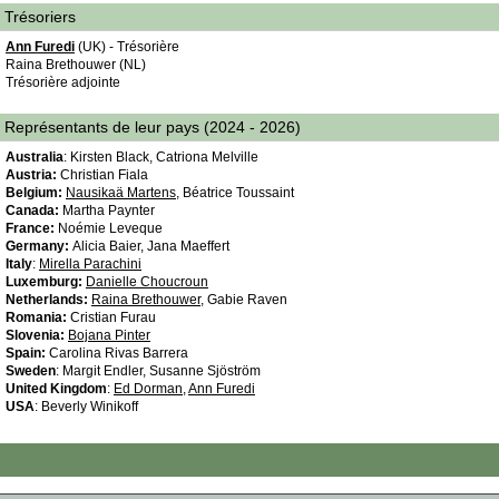
Trésoriers
Ann Furedi
(UK) - Trésorière
Raina Brethouwer (NL)
Trésorière adjointe
Représentants de leur pays (2024 - 2026)
Australia
: Kirsten Black, Catriona Melville
Austria:
Christian Fiala
Belgium:
Nausikaä Martens
, Béatrice Toussaint
Canada:
Martha Paynter
France:
Noémie Leveque
Germany:
Alicia Baier, Jana Maeffert
Italy
:
Mirella Parachini
Luxemburg:
Danielle Choucroun
Netherlands:
Raina Brethouwer
, Gabie Raven
Romania:
Cristian Furau
Slovenia:
Bojana Pinter
Spain:
Carolina Rivas Barrera
Sweden
: Margit Endler, Susanne Sjöström
United Kingdom
:
Ed Dorman
,
Ann Furedi
USA
: Beverly Winikoff