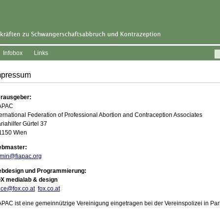
Infobox
Links
mpressum
rausgeber:
APAC
ternational Federation of Professional Abortion and Contraception Associates
riahilfer Gürtel 37
1150 Wien
bmaster:
min@fiapac.org
bdesign und Programmierung:
X medialab & design
fice@fox.co.at
fox.co.at
APAC ist eine gemeinnützige Vereinigung eingetragen bei der Vereinspolizei in Pari