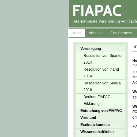
Home
About us
Conferences
I
Vereinigung
Resolution von Spanien
He
2014
FI
Resolution von Irland
In
2014
Ma
A-
Resolution von Sevilla
2010
We
Berliner FIAPAC-
ad
Erklärung
We
Entstehung von FIAPAC
FO
of
Vorstand
Exekutivkomitee
FI
Wissenschaftlicher